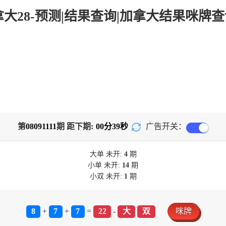
第
08091111
期 距下期:
00
分
39
秒
广告开关：
大单
未开:
4
期
小单
未开:
14
期
小双
未开:
1
期
8
+
7
+
7
=
22
-
大
双
咪牌