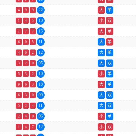
22
大
单
4
9
9
10
小
双
1
4
5
15
大
单
1
7
7
11
大
单
6
0
5
12
大
单
4
6
2
05
大
双
3
2
0
10
小
单
5
3
2
18
大
单
9
6
3
09
大
双
6
3
0
11
大
双
5
2
4
06
小
单
2
4
0
12
小
双
1
4
7