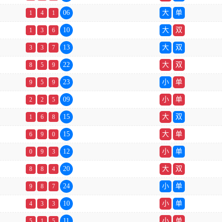
06
大
单
1
4
1
10
大
双
1
3
6
13
大
双
3
3
7
22
大
双
8
5
9
23
小
单
9
5
9
09
小
单
2
2
5
15
大
双
1
6
8
15
大
单
6
9
0
12
小
单
0
9
3
20
大
双
8
8
4
24
小
单
9
8
7
10
小
单
4
3
3
11
小
单
5
1
5