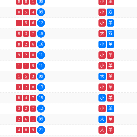
09
小
单
0
8
1
09
小
双
0
5
4
12
小
单
1
5
6
19
大
双
9
3
7
16
小
单
8
2
6
11
小
单
9
2
0
11
小
单
1
1
9
09
大
单
1
5
3
13
小
单
3
2
8
19
小
单
8
4
7
12
小
单
3
2
7
09
大
单
2
6
1
21
大
单
4
8
9