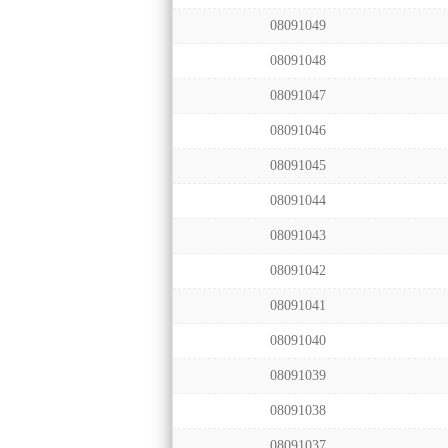
08091049
08091048
08091047
08091046
08091045
08091044
08091043
08091042
08091041
08091040
08091039
08091038
08091037