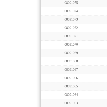
08091075
08091074
08091073
08091072
08091071
08091070
08091069
08091068
08091067
08091066
08091065
08091064
08091063