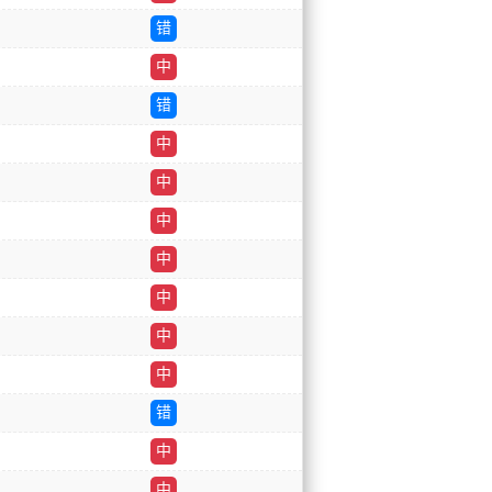
错
中
错
中
中
中
中
中
中
中
错
中
中