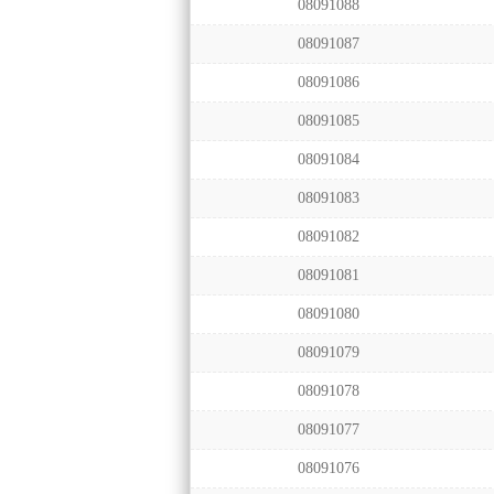
08091088
08091087
08091086
08091085
08091084
08091083
08091082
08091081
08091080
08091079
08091078
08091077
08091076