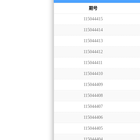
期号
115044415
115044414
115044413
115044412
115044411
115044410
115044409
115044408
115044407
115044406
115044405
115044404