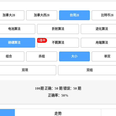
加拿大28
加拿大西28
台湾28
比特币28
电池算法
折射算法
进化算法
磅礴算法
不羁算法
甪端算法
组合
杀组
大小
单双
双项
双组
100期 正确：50 期 错误：50 期
正确率：50%
走势