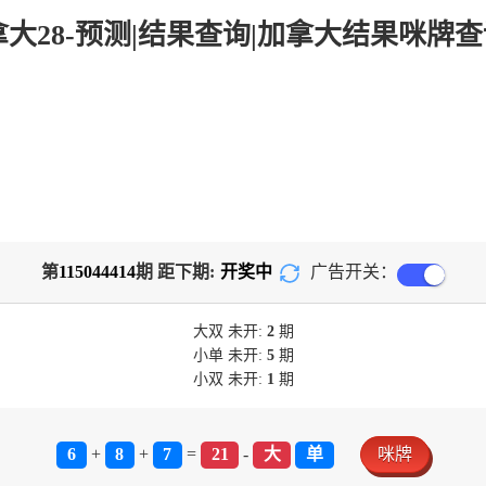
第
115044414
期 距下期:
开奖中
广告开关：
大双
未开:
2
期
小单
未开:
5
期
小双
未开:
1
期
6
+
8
+
7
=
21
-
大
单
咪牌