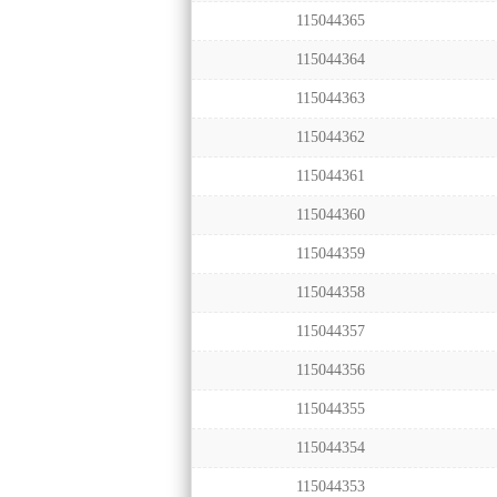
115044365
115044364
115044363
115044362
115044361
115044360
115044359
115044358
115044357
115044356
115044355
115044354
115044353