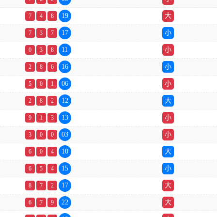
19
大
7
4
8
17
小
7
3
7
11
小
0
3
8
16
小
2
8
6
06
小
5
0
1
12
大
2
8
2
13
小
9
1
3
03
小
3
0
0
10
大
6
0
4
15
小
6
5
4
17
大
8
7
2
22
大
6
7
9