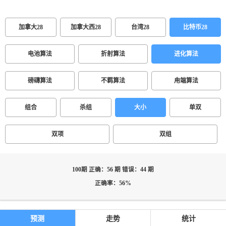
加拿大28
加拿大西28
台湾28
比特币28
电池算法
折射算法
进化算法
磅礴算法
不羁算法
甪端算法
组合
杀组
大小
单双
双项
双组
100期 正确：56 期 错误：44 期
正确率：56%
预测
走势
统计