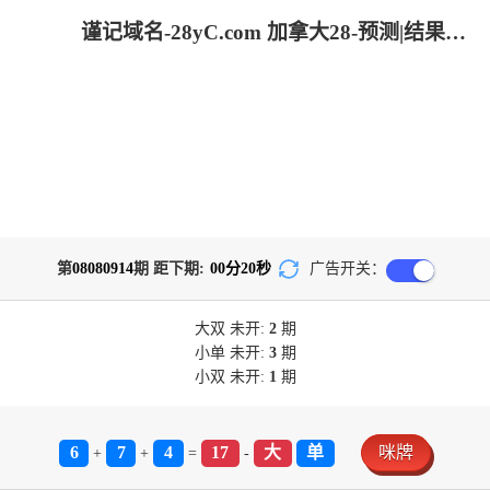
谨记域名-28yC.com 加拿大28-预测|结果查询|加拿大结果咪牌查询|加拿大PC28大神预测|加拿大28刮奖预测|加拿大PC历史走势
第
08080914
期 距下期:
00
分
20
秒
广告开关：
大双
未开:
2
期
小单
未开:
3
期
小双
未开:
1
期
6
7
4
17
大
单
咪牌
+
+
=
-