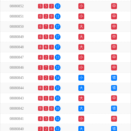
08080852
5
5
2
12
小
中
08080851
0
2
9
11
小
中
08080850
6
7
4
17
大
中
08080849
6
5
6
17
大
中
08080848
8
6
3
17
大
中
08080847
4
2
7
13
小
中
08080846
1
7
5
13
小
中
08080845
5
2
7
14
小
错
08080844
8
2
2
12
大
错
08080843
6
1
8
15
大
中
08080842
9
1
0
10
大
错
08080841
4
5
3
12
小
中
08080840
2
2
8
12
大
错