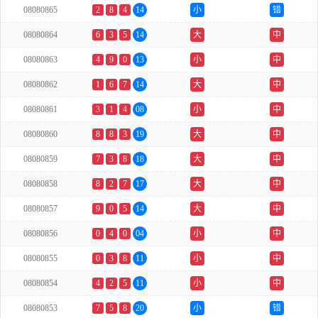
08080865
2
8
4
14
小
错
08080864
6
3
5
14
大
中
08080863
4
9
0
13
小
中
08080862
1
6
7
14
大
中
08080861
3
1
4
08
小
中
08080860
8
8
3
19
大
中
08080859
7
3
8
18
大
中
08080858
8
2
7
17
大
中
08080857
9
0
5
14
大
中
08080856
0
4
0
04
小
中
08080855
0
3
8
11
小
中
08080854
4
2
5
11
小
中
08080853
7
5
8
20
小
错