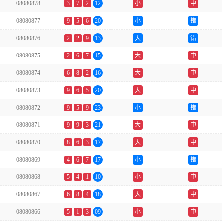
08080878
3
7
2
12
小
中
08080877
9
5
6
20
小
错
08080876
2
2
9
13
大
错
08080875
2
6
7
15
大
中
08080874
6
8
2
16
大
中
08080873
9
6
5
20
大
中
08080872
9
5
9
23
小
错
08080871
9
9
3
21
大
中
08080870
8
6
3
17
大
中
08080869
4
6
7
17
小
错
08080868
5
4
1
10
小
中
08080867
6
8
4
18
大
中
08080866
5
1
3
09
小
中