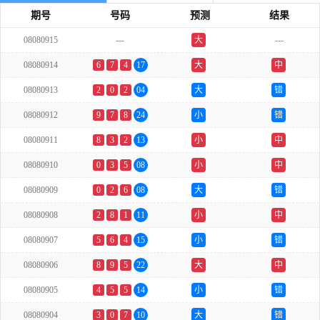
期号
号码
预测
结果
08080915
---
大
---
单
08080914
6
7
4
17
大
中
08080913
2
0
2
04
大
错
08080912
9
7
8
24
小
错
08080911
8
3
2
13
小
中
08080910
0
3
5
08
小
中
08080909
0
2
6
08
大
错
08080908
2
8
1
11
小
中
08080907
5
6
4
15
小
错
08080906
8
9
5
22
大
中
08080905
4
5
5
14
小
错
08080904
3
0
7
10
大
错