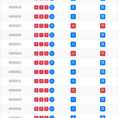
08080839
4
7
1
12
大
错
08080838
3
8
5
16
小
错
08080837
8
5
7
20
大
中
08080836
0
7
8
15
小
错
08080835
3
7
9
19
小
错
08080834
5
2
6
13
小
中
08080833
1
8
0
09
大
错
08080832
3
7
3
13
大
错
08080831
2
9
2
13
大
错
08080830
4
5
5
14
大
中
08080829
3
8
8
19
小
错
08080828
8
8
8
24
小
错