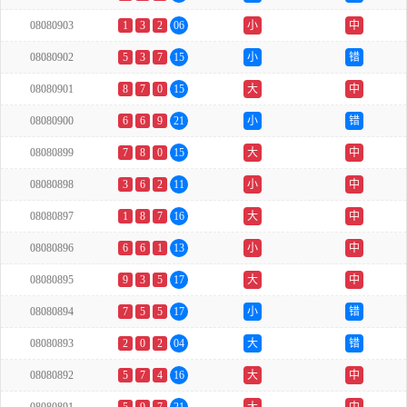
08080903
1
3
2
06
小
中
08080902
5
3
7
15
小
错
08080901
8
7
0
15
大
中
08080900
6
6
9
21
小
错
08080899
7
8
0
15
大
中
08080898
3
6
2
11
小
中
08080897
1
8
7
16
大
中
08080896
6
6
1
13
小
中
08080895
9
3
5
17
大
中
08080894
7
5
5
17
小
错
08080893
2
0
2
04
大
错
08080892
5
7
4
16
大
中