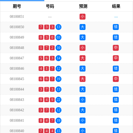
期号
号码
预测
结果
08100851
---
小
---
单
08100850
7
3
3
13
大
错
08100849
0
3
0
03
大
错
08100848
1
7
2
10
小
中
08100847
5
6
3
14
大
中
08100846
4
1
7
12
大
错
08100845
6
6
7
19
大
中
08100844
3
7
3
13
大
错
08100843
9
4
9
22
小
错
08100842
3
7
2
12
大
错
08100841
8
4
7
19
小
错
08100840
7
4
4
15
小
错