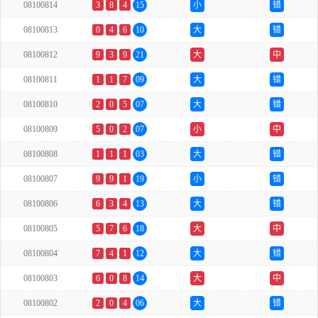
08100814
3
8
4
15
小
错
08100813
0
4
6
10
大
错
08100812
9
3
9
21
大
中
08100811
1
1
7
09
大
错
08100810
2
0
5
07
大
错
08100809
5
0
2
07
小
中
08100808
1
1
1
03
大
错
08100807
9
9
1
19
小
错
08100806
6
3
4
13
大
错
08100805
5
7
6
18
大
中
08100804
7
4
1
12
大
错
08100803
6
0
8
14
大
中
08100802
2
0
4
06
大
错