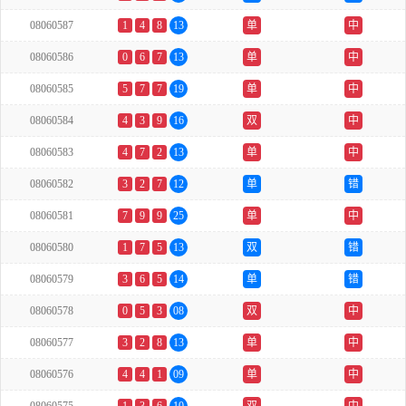
08060587
1
4
8
13
单
中
08060586
0
6
7
13
单
中
08060585
5
7
7
19
单
中
08060584
4
3
9
16
双
中
08060583
4
7
2
13
单
中
08060582
3
2
7
12
单
错
08060581
7
9
9
25
单
中
08060580
1
7
5
13
双
错
08060579
3
6
5
14
单
错
08060578
0
5
3
08
双
中
08060577
3
2
8
13
单
中
08060576
4
4
1
09
单
中