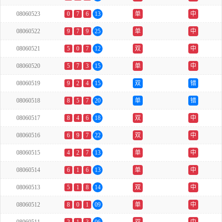
08060523
0
7
6
13
单
中
08060522
9
7
9
25
单
中
08060521
5
0
7
12
双
中
08060520
5
7
3
15
单
中
08060519
9
2
4
15
双
错
08060518
8
5
7
20
单
错
08060517
8
4
6
18
双
中
08060516
6
9
7
22
双
中
08060515
4
2
7
13
单
中
08060514
6
1
6
13
单
中
08060513
5
1
8
14
双
中
08060512
8
0
1
09
单
中