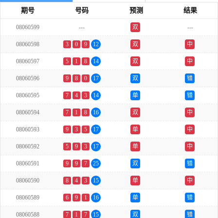
期号
号码
预测
结果
08060599
---
双
---
08060598
3
0
9
12
双
中
08060597
5
1
8
14
双
中
08060596
9
8
0
17
双
错
08060595
7
4
3
14
单
错
08060594
7
1
8
16
双
中
08060593
9
3
5
17
单
中
08060592
5
9
3
17
单
中
08060591
9
9
7
25
双
错
08060590
8
4
3
15
单
中
08060589
6
9
1
16
单
错
08060588
7
1
7
15
双
错