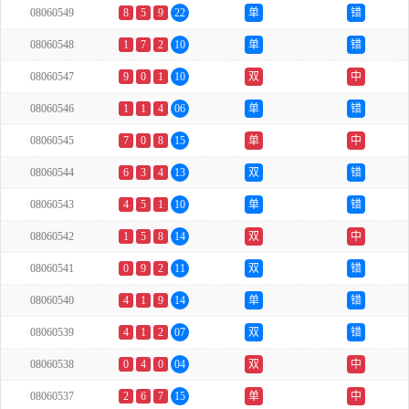
08060549
8
5
9
22
单
错
08060548
1
7
2
10
单
错
08060547
9
0
1
10
双
中
08060546
1
1
4
06
单
错
08060545
7
0
8
15
单
中
08060544
6
3
4
13
双
错
08060543
4
5
1
10
单
错
08060542
1
5
8
14
双
中
08060541
0
9
2
11
双
错
08060540
4
1
9
14
单
错
08060539
4
1
2
07
双
错
08060538
0
4
0
04
双
中
08060537
2
6
7
15
单
中