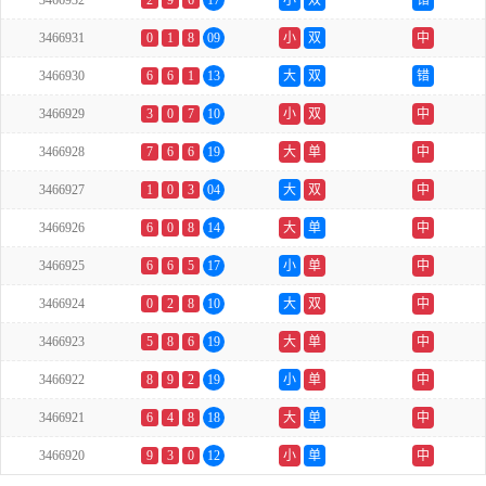
3466932
2
9
6
17
小
双
错
3466931
0
1
8
09
小
双
中
3466930
6
6
1
13
大
双
错
3466929
3
0
7
10
小
双
中
3466928
7
6
6
19
大
单
中
3466927
1
0
3
04
大
双
中
3466926
6
0
8
14
大
单
中
3466925
6
6
5
17
小
单
中
3466924
0
2
8
10
大
双
中
3466923
5
8
6
19
大
单
中
3466922
8
9
2
19
小
单
中
3466921
6
4
8
18
大
单
中
3466920
9
3
0
12
小
单
中