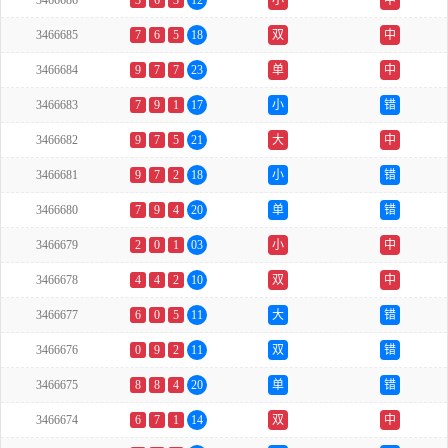
3466686
3
6
3
12
小
中
3466685
7
6
5
18
双
中
3466684
9
7
7
23
单
中
3466683
7
9
1
17
小
错
3466682
9
7
5
21
大
中
3466681
9
7
2
18
小
错
3466680
7
9
4
20
单
错
3466679
2
0
1
03
小
中
3466678
4
4
2
10
双
中
3466677
6
0
5
11
大
错
3466676
0
9
2
11
双
错
3466675
8
8
4
20
单
错
3466674
6
7
1
14
双
中