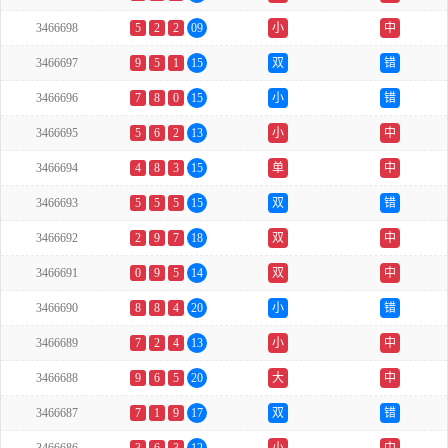
3466698
5
2
2
09
小
中
3466697
9
5
1
15
双
错
3466696
7
8
0
15
小
错
3466695
5
6
2
13
小
中
3466694
4
8
3
15
单
中
3466693
5
5
5
15
双
错
3466692
2
9
7
18
双
中
3466691
0
9
5
14
双
中
3466690
8
8
4
20
小
错
3466689
7
2
4
13
小
中
3466688
9
6
5
20
大
中
3466687
7
1
9
17
双
错