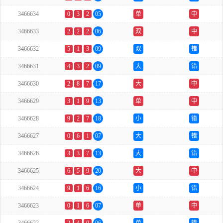
3466634
0
3
2
05
单
中
3466633
2
2
2
06
双
中
3466632
5
1
3
09
双
错
3466631
4
3
2
09
大
错
3466630
2
8
7
17
大
中
3466629
3
1
9
13
单
中
3466628
9
2
7
18
小
错
3466627
0
6
1
07
大
错
3466626
3
3
7
13
大
错
3466625
6
5
9
20
大
中
3466624
9
1
6
16
小
错
3466623
0
1
6
07
单
中