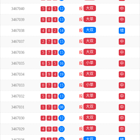
大双
3467040
5
4
3
12
殺
中
大单
3467039
9
0
4
13
殺
中
大双
3467038
4
8
2
14
殺
错
大双
3467037
2
7
6
15
殺
中
大双
3467036
5
7
3
15
殺
中
小单
3467035
6
5
5
16
殺
中
大双
3467034
6
9
4
19
殺
中
小单
3467033
0
7
8
15
殺
中
大单
3467032
5
0
8
13
殺
中
大双
3467031
1
7
0
08
殺
中
大双
3467030
4
4
4
12
殺
中
大单
3467029
4
9
9
22
殺
中
大双