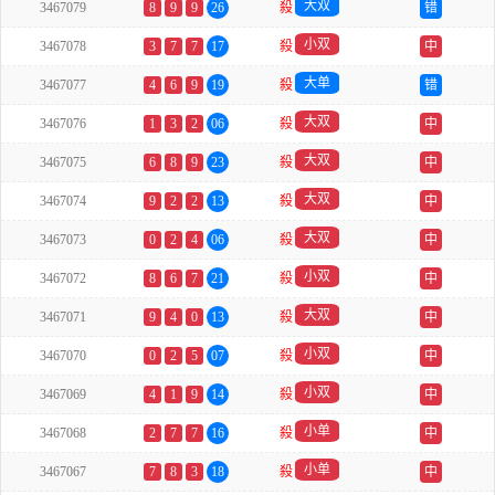
大双
3467079
8
9
9
26
殺
错
小双
3467078
3
7
7
17
殺
中
大单
3467077
4
6
9
19
殺
错
大双
3467076
1
3
2
06
殺
中
大双
3467075
6
8
9
23
殺
中
大双
3467074
9
2
2
13
殺
中
大双
3467073
0
2
4
06
殺
中
小双
3467072
8
6
7
21
殺
中
大双
3467071
9
4
0
13
殺
中
小双
3467070
0
2
5
07
殺
中
小双
3467069
4
1
9
14
殺
中
小单
3467068
2
7
7
16
殺
中
小单
3467067
7
8
3
18
殺
中