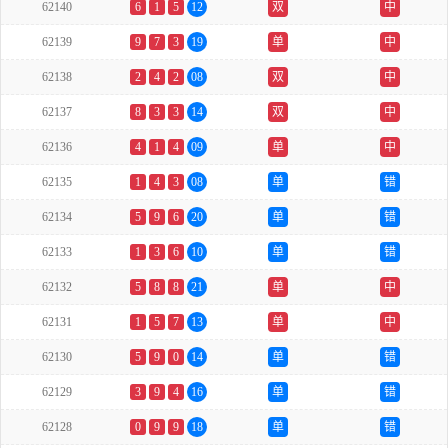
62140
6
1
5
12
双
中
62139
9
7
3
19
单
中
62138
2
4
2
08
双
中
62137
8
3
3
14
双
中
62136
4
1
4
09
单
中
62135
1
4
3
08
单
错
62134
5
9
6
20
单
错
62133
1
3
6
10
单
错
62132
5
8
8
21
单
中
62131
1
5
7
13
单
中
62130
5
9
0
14
单
错
62129
3
9
4
16
单
错
62128
0
9
9
18
单
错