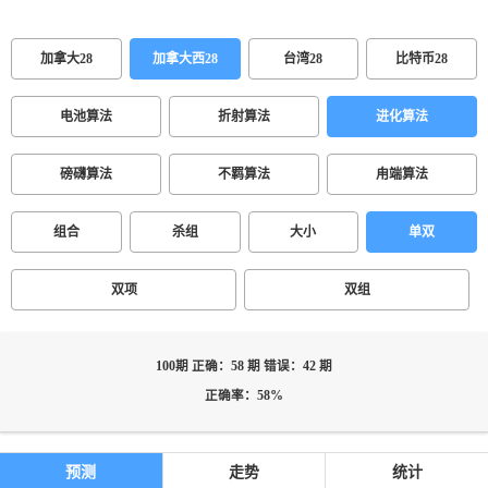
加拿大28
加拿大西28
台湾28
比特币28
电池算法
折射算法
进化算法
磅礴算法
不羁算法
甪端算法
组合
杀组
大小
单双
双项
双组
100期 正确：58 期 错误：42 期
正确率：58%
预测
走势
统计