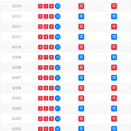
62114
9
1
0
10
双
中
62113
9
2
9
20
单
错
62112
8
0
4
12
双
中
62111
2
4
2
08
单
错
62110
4
9
9
22
双
中
62109
4
7
8
19
双
错
62108
7
5
0
12
双
中
62107
1
2
8
11
双
错
62106
9
4
1
14
双
中
62105
9
3
4
16
双
中
62104
3
1
3
07
双
错
62103
0
5
9
14
双
中
62102
5
0
3
08
单
错