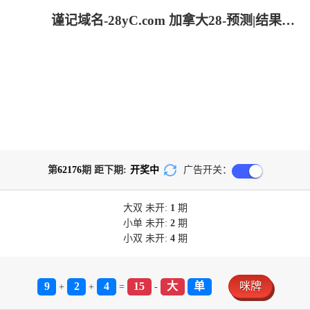
谨记域名-28yC.com 加拿大28-预测|结果查询|加拿大结果咪牌查询|加拿大PC28大神预测|加拿大28刮奖预测|加拿大PC历史走势
第
62176
期 距下期:
开奖中
广告开关：
大双
未开:
1
期
小单
未开:
2
期
小双
未开:
4
期
9
2
4
15
大
单
咪牌
+
+
=
-