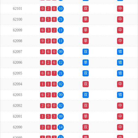
62101
0
2
8
10
双
中
62100
8
5
8
21
单
中
62099
6
3
2
11
单
中
62098
9
2
0
11
单
中
62097
3
6
0
09
双
错
62096
4
2
6
12
单
错
62095
6
8
7
21
双
错
62094
1
1
0
02
双
中
62093
6
2
1
09
双
错
62092
2
0
0
02
双
中
62091
1
5
3
09
单
中
62090
2
8
4
14
双
中