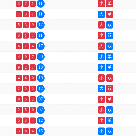
11
小
单
3
7
1
11
大
单
7
3
1
17
大
双
5
3
9
11
小
双
3
1
7
17
大
双
6
7
4
20
小
单
4
9
7
18
小
单
9
2
7
10
小
双
4
6
0
12
大
双
2
5
5
07
小
单
0
5
2
07
小
双
2
5
0
12
小
单
5
3
4
15
小
双
3
8
4