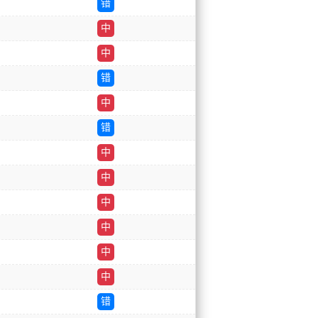
错
中
中
错
中
错
中
中
中
中
中
中
错