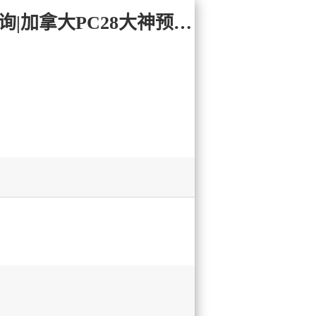
谨记域名-28yC.com 加拿大28-预测|结果查询|加拿大结果咪牌查询|加拿大PC28大神预测|加拿大28刮奖预测|加拿大PC历史走势