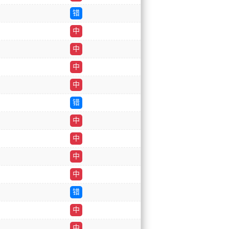
错
中
中
中
中
错
中
中
中
中
错
中
中