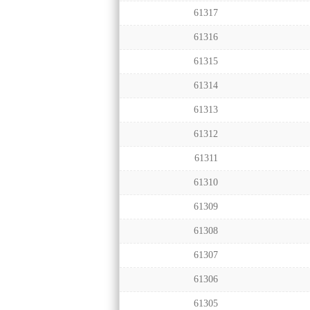
61317
61316
61315
61314
61313
61312
61311
61310
61309
61308
61307
61306
61305