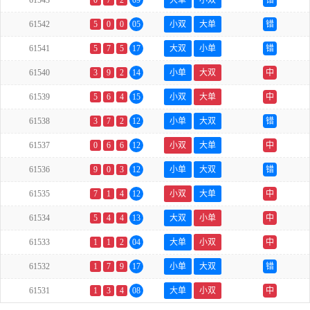
61543
0
7
2
09
大单
小双
错
61542
5
0
0
05
小双
大单
错
61541
5
7
5
17
大双
小单
错
61540
3
9
2
14
小单
大双
中
61539
5
6
4
15
小双
大单
中
61538
3
7
2
12
小单
大双
错
61537
0
6
6
12
小双
大单
中
61536
9
0
3
12
小单
大双
错
61535
7
1
4
12
小双
大单
中
61534
5
4
4
13
大双
小单
中
61533
1
1
2
04
大单
小双
中
61532
1
7
9
17
小单
大双
错
61531
1
3
4
08
大单
小双
中