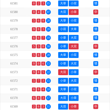
61581
0
2
3
05
大单
小双
错
61580
0
4
3
07
大双
小单
中
61579
5
6
9
20
大单
小双
错
61578
9
8
3
20
小双
大单
错
61577
6
6
7
19
小单
大双
错
61576
5
3
8
16
小单
大双
中
61575
5
8
7
20
大单
小双
错
61574
9
0
6
15
小单
大双
错
61573
9
8
5
22
大双
小单
中
61572
5
7
3
15
小单
大双
错
61571
6
8
4
18
大单
小双
错
61570
6
8
3
17
大双
小单
错
61569
2
6
3
11
大双
小单
中