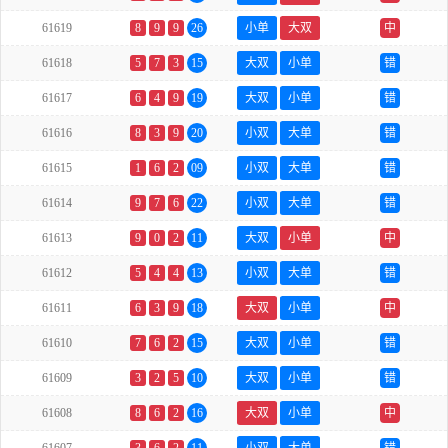
61619
8
9
9
26
小单
大双
中
61618
5
7
3
15
大双
小单
错
61617
6
4
9
19
大双
小单
错
61616
8
3
9
20
小双
大单
错
61615
1
6
2
09
小双
大单
错
61614
9
7
6
22
小双
大单
错
61613
9
0
2
11
大双
小单
中
61612
5
4
4
13
小双
大单
错
61611
6
3
9
18
大双
小单
中
61610
7
6
2
15
大双
小单
错
61609
3
2
5
10
大双
小单
错
61608
8
6
2
16
大双
小单
中