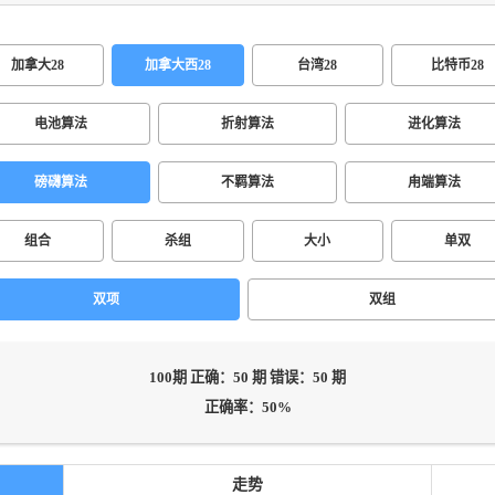
加拿大28
加拿大西28
台湾28
比特币28
电池算法
折射算法
进化算法
磅礴算法
不羁算法
甪端算法
组合
杀组
大小
单双
双项
双组
100期 正确：50 期 错误：50 期
正确率：50%
走势