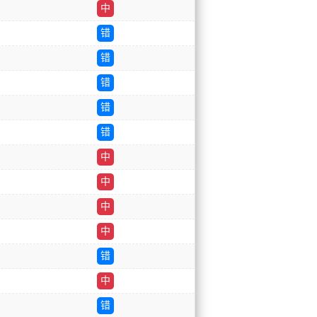
中
错
错
错
错
错
中
中
中
中
错
中
错