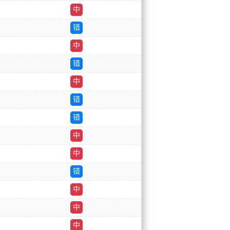
中
错
中
错
中
错
错
中
中
错
中
中
中