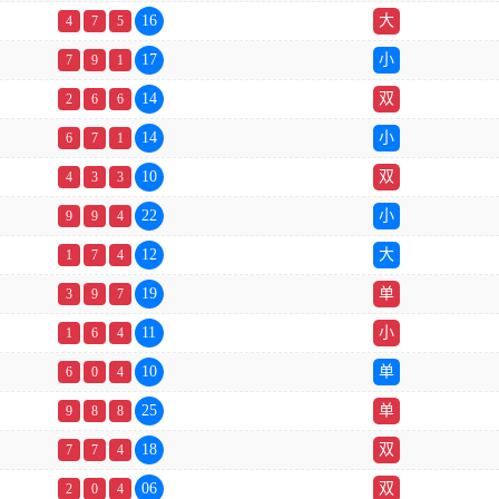
16
大
4
7
5
17
小
7
9
1
14
双
2
6
6
14
小
6
7
1
10
双
4
3
3
22
小
9
9
4
12
大
1
7
4
19
单
3
9
7
11
小
1
6
4
10
单
6
0
4
25
单
9
8
8
18
双
7
7
4
06
双
2
0
4