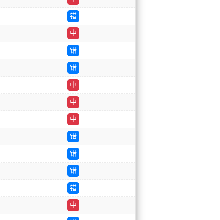
错
中
错
错
中
中
中
错
错
错
错
中