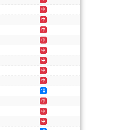
中
中
中
中
中
中
中
中
错
中
中
中