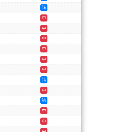
错
中
中
中
中
中
中
错
中
错
中
中
中