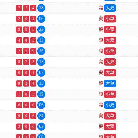
18
殺
大双
7
7
4
06
殺
小单
2
0
4
22
殺
小双
8
9
5
11
殺
大双
4
4
3
16
殺
小单
2
5
9
13
殺
大双
8
2
3
07
殺
大单
6
0
1
15
殺
大单
9
2
4
12
殺
小单
1
8
3
06
殺
小双
6
0
0
24
殺
大单
9
9
6
02
殺
大双
2
0
0
08
殺
大单
4
2
2