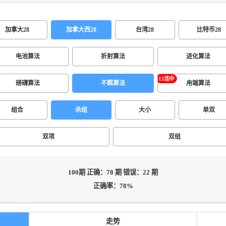
加拿大28
加拿大西28
台湾28
比特币28
电池算法
折射算法
进化算法
磅礴算法
不羁算法
甪端算法
组合
杀组
大小
单双
双项
双组
100期 正确：78 期 错误：22 期
正确率：78%
走势