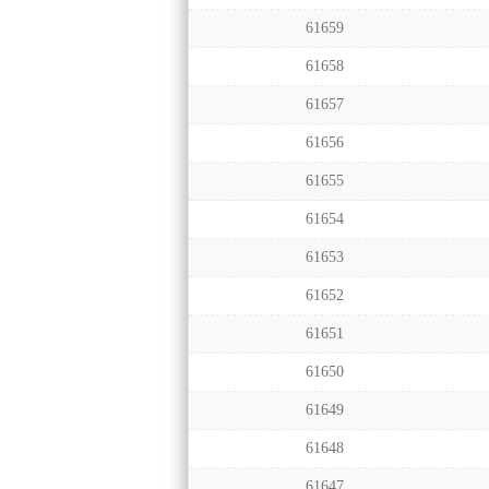
61659
61658
61657
61656
61655
61654
61653
61652
61651
61650
61649
61648
61647