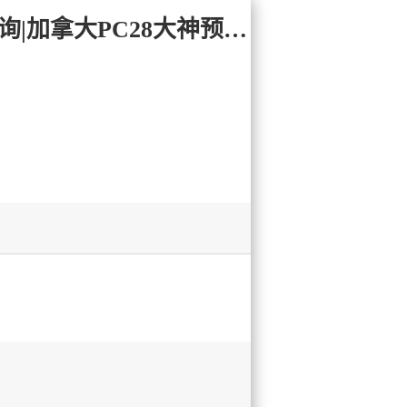
谨记域名-28yC.com 加拿大28-预测|结果查询|加拿大结果咪牌查询|加拿大PC28大神预测|加拿大28刮奖预测|加拿大PC历史走势