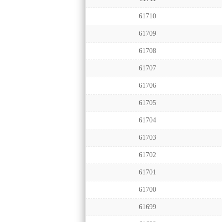
61710
61709
61708
61707
61706
61705
61704
61703
61702
61701
61700
61699