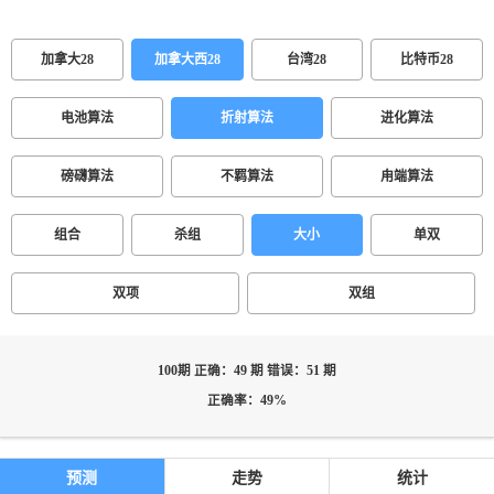
加拿大28
加拿大西28
台湾28
比特币28
电池算法
折射算法
进化算法
磅礴算法
不羁算法
甪端算法
组合
杀组
大小
单双
双项
双组
100期 正确：49 期 错误：51 期
正确率：49%
预测
走势
统计