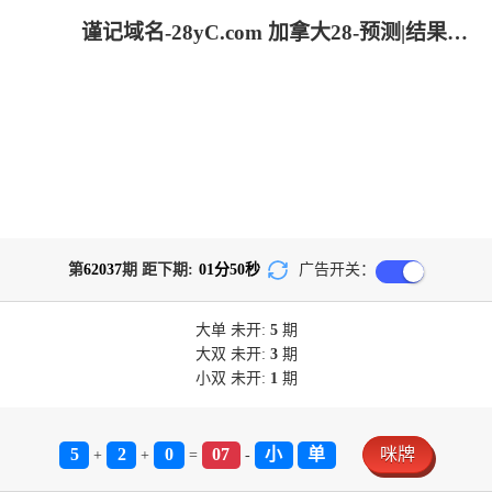
谨记域名-28yC.com 加拿大28-预测|结果查询|加拿大结果咪牌查询|加拿大PC28大神预测|加拿大28刮奖预测|加拿大PC历史走势
第
62037
期 距下期:
01
分
50
秒
广告开关：
大单
未开:
5
期
大双
未开:
3
期
小双
未开:
1
期
5
2
0
07
小
单
咪牌
+
+
=
-