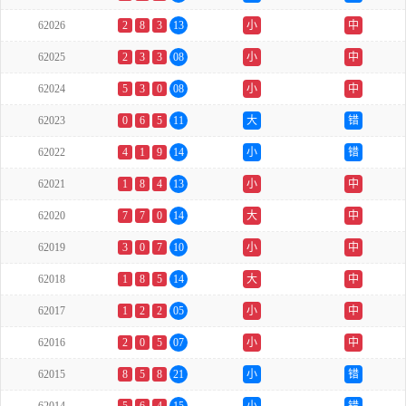
62026
2
8
3
13
小
中
62025
2
3
3
08
小
中
62024
5
3
0
08
小
中
62023
0
6
5
11
大
错
62022
4
1
9
14
小
错
62021
1
8
4
13
小
中
62020
7
7
0
14
大
中
62019
3
0
7
10
小
中
62018
1
8
5
14
大
中
62017
1
2
2
05
小
中
62016
2
0
5
07
小
中
62015
8
5
8
21
小
错