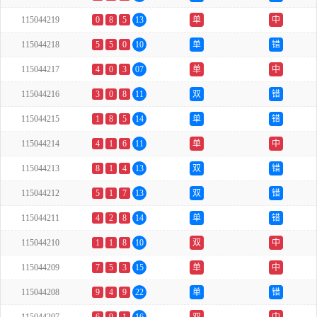
115044219
0
8
5
13
单
中
115044218
5
5
0
10
单
错
115044217
4
0
3
07
单
中
115044216
3
0
8
11
双
错
115044215
1
8
5
14
单
错
115044214
4
1
6
11
单
中
115044213
8
1
4
13
双
错
115044212
5
1
7
13
双
错
115044211
4
2
8
14
单
错
115044210
1
1
8
10
双
中
115044209
7
5
3
15
单
中
115044208
9
4
9
22
单
错