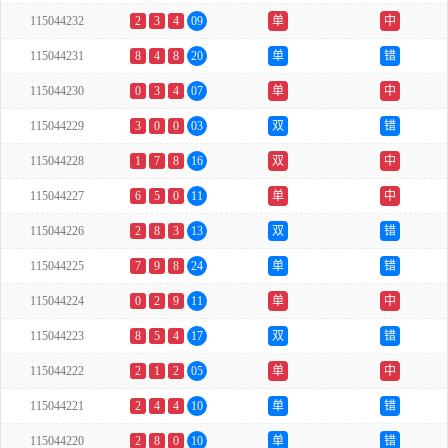
115044232
2
3
4
09
单
中
115044231
8
4
8
20
单
错
115044230
0
3
4
07
单
中
115044229
3
0
0
03
双
错
115044228
1
7
8
16
双
中
115044227
6
5
0
11
单
中
115044226
2
8
3
13
双
错
115044225
7
9
8
24
单
错
115044224
0
2
9
11
单
中
115044223
8
5
4
17
双
错
115044222
2
1
2
05
单
中
115044221
2
4
4
10
单
错
115044220
2
8
0
10
单
错