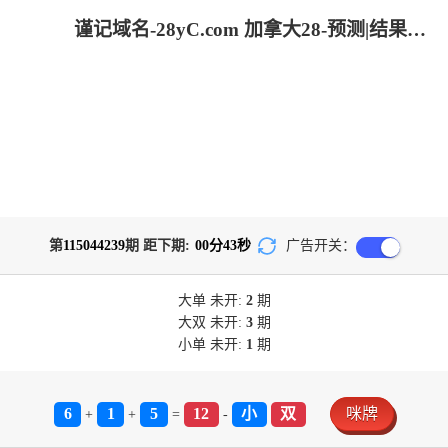
谨记域名-28yC.com 加拿大28-预测|结果查询|加拿大结果咪牌查询|加拿大PC28大神预测|加拿大28刮奖预测|加拿大PC历史走势
第
115044239
期 距下期:
00
分
43
秒
广告开关：
大单
未开:
2
期
大双
未开:
3
期
小单
未开:
1
期
6
1
5
12
小
双
咪牌
+
+
=
-