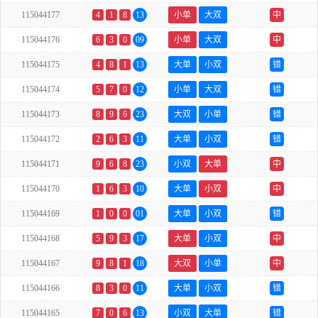
115044177
4
1
8
13
小单
大双
中
115044176
6
3
0
09
小单
大双
中
115044175
4
8
1
13
大单
小双
错
115044174
5
7
0
12
小单
大双
错
115044173
8
9
6
23
大双
小单
错
115044172
2
6
3
11
大单
小双
错
115044171
9
6
8
23
小双
大单
中
115044170
1
6
3
10
大单
小双
中
115044169
1
0
0
01
大单
小双
错
115044168
5
9
3
17
大单
小双
中
115044167
9
8
1
18
大双
小单
中
115044166
8
3
0
11
大单
小双
错
115044165
7
0
6
13
小双
大单
错