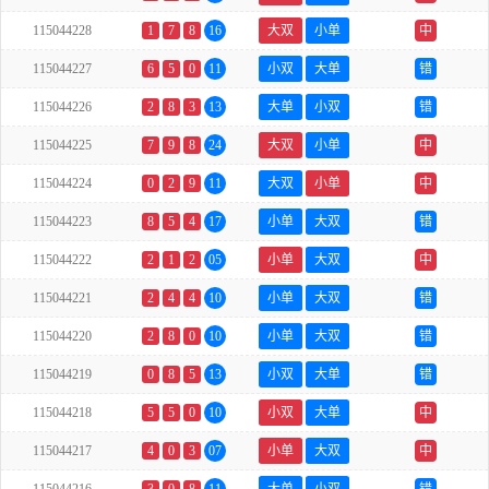
115044228
1
7
8
16
大双
小单
中
115044227
6
5
0
11
小双
大单
错
115044226
2
8
3
13
大单
小双
错
115044225
7
9
8
24
大双
小单
中
115044224
0
2
9
11
大双
小单
中
115044223
8
5
4
17
小单
大双
错
115044222
2
1
2
05
小单
大双
中
115044221
2
4
4
10
小单
大双
错
115044220
2
8
0
10
小单
大双
错
115044219
0
8
5
13
小双
大单
错
115044218
5
5
0
10
小双
大单
中
115044217
4
0
3
07
小单
大双
中