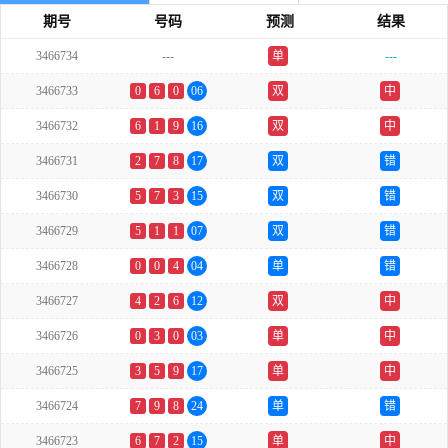
期号
号码
预测
结果
3466734
---
单
---
3466733
0
6
0
06
双
中
3466732
6
1
9
16
双
中
3466731
2
7
8
17
双
错
3466730
5
7
3
15
双
错
3466729
5
1
1
07
双
错
3466728
0
0
4
04
单
错
3466727
4
2
6
12
双
中
3466726
0
3
0
03
单
中
3466725
3
5
9
17
单
中
3466724
7
9
8
24
单
错
3466723
6
7
2
15
单
中