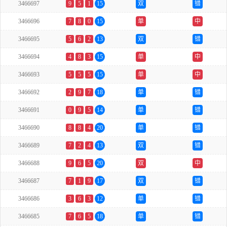
3466697
9
5
1
15
双
错
3466696
7
8
0
15
单
中
3466695
5
6
2
13
双
错
3466694
4
8
3
15
单
中
3466693
5
5
5
15
单
中
3466692
2
9
7
18
单
错
3466691
0
9
5
14
单
错
3466690
8
8
4
20
单
错
3466689
7
2
4
13
双
错
3466688
9
6
5
20
双
中
3466687
7
1
9
17
双
错
3466686
3
6
3
12
单
错
3466685
7
6
5
18
单
错