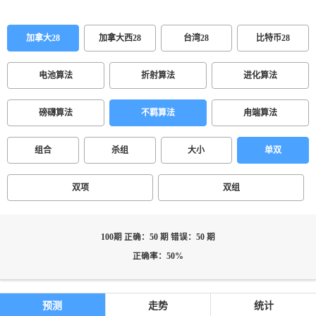
加拿大28
加拿大西28
台湾28
比特币28
电池算法
折射算法
进化算法
磅礴算法
不羁算法
甪端算法
组合
杀组
大小
单双
双项
双组
100期 正确：50 期 错误：50 期
正确率：50%
预测
走势
统计