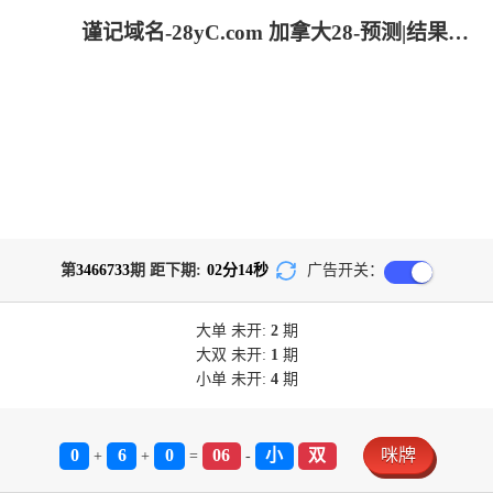
谨记域名-28yC.com 加拿大28-预测|结果查询|加拿大结果咪牌查询|加拿大PC28大神预测|加拿大28刮奖预测|加拿大PC历史走势
第
3466733
期 距下期:
02
分
13
秒
广告开关：
大单
未开:
2
期
大双
未开:
1
期
小单
未开:
4
期
0
6
0
06
小
双
咪牌
+
+
=
-