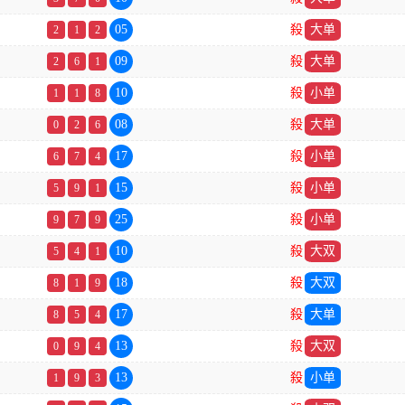
05
殺
大单
2
1
2
09
殺
大单
2
6
1
10
殺
小单
1
1
8
08
殺
大单
0
2
6
17
殺
小单
6
7
4
15
殺
小单
5
9
1
25
殺
小单
9
7
9
10
殺
大双
5
4
1
18
殺
大双
8
1
9
17
殺
大单
8
5
4
13
殺
大双
0
9
4
13
殺
小单
1
9
3