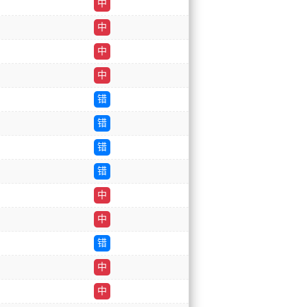
中
中
中
中
错
错
错
错
中
中
错
中
中