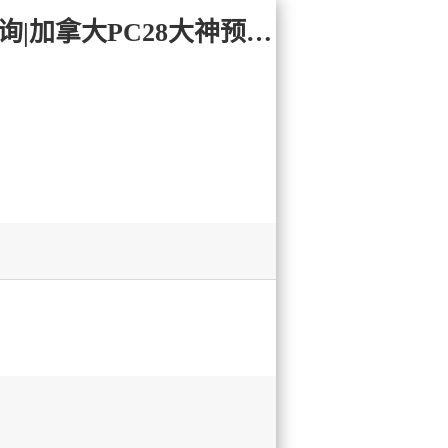
谨记域名-28yC.com 加拿大28-预测|结果查询|加拿大结果咪牌查询|加拿大PC28大神预测|加拿大28刮奖预测|加拿大PC历史走势