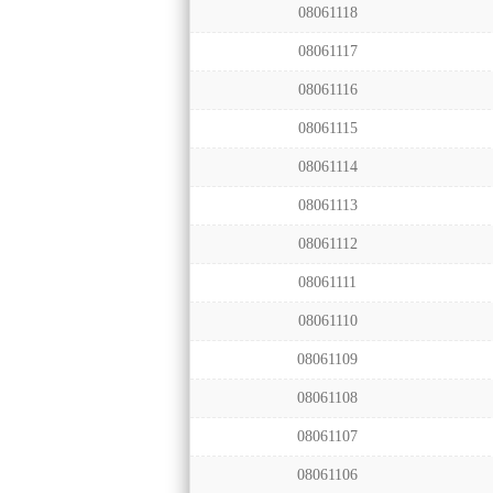
08061118
08061117
08061116
08061115
08061114
08061113
08061112
08061111
08061110
08061109
08061108
08061107
08061106