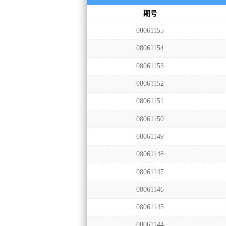
期号
08061155
08061154
08061153
08061152
08061151
08061150
08061149
08061148
08061147
08061146
08061145
08061144