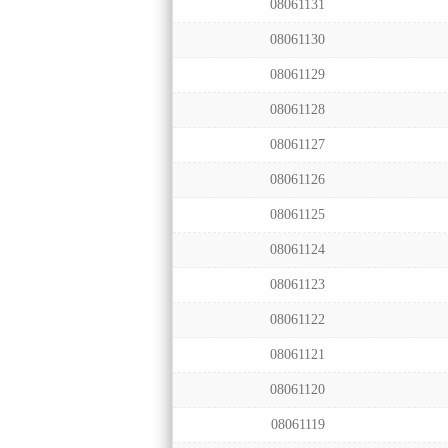
08061131
08061130
08061129
08061128
08061127
08061126
08061125
08061124
08061123
08061122
08061121
08061120
08061119