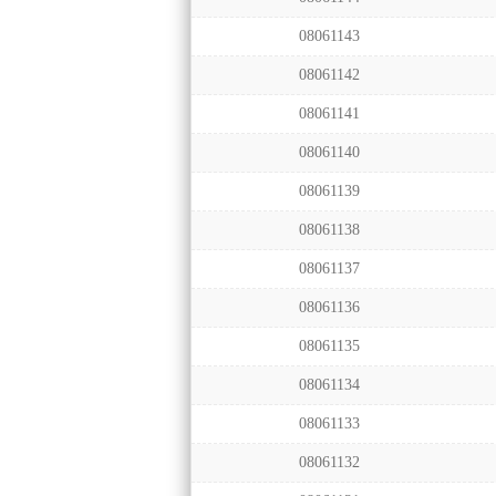
08061143
08061142
08061141
08061140
08061139
08061138
08061137
08061136
08061135
08061134
08061133
08061132