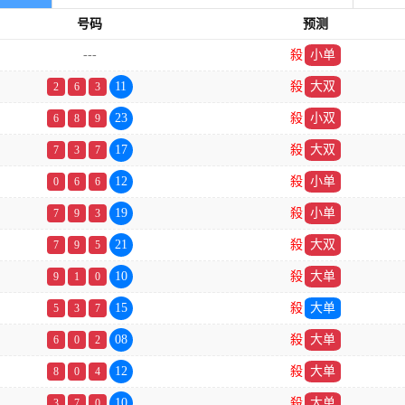
号码
预测
---
殺
小单
11
殺
大双
2
6
3
23
殺
小双
6
8
9
17
殺
大双
7
3
7
12
殺
小单
0
6
6
19
殺
小单
7
9
3
21
殺
大双
7
9
5
10
殺
大单
9
1
0
15
殺
大单
5
3
7
08
殺
大单
6
0
2
12
殺
大单
8
0
4
10
殺
大单
3
7
0