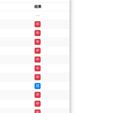
结果
---
中
中
中
中
中
中
中
错
中
中
中