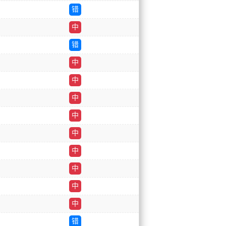
错
中
错
中
中
中
中
中
中
中
中
中
错