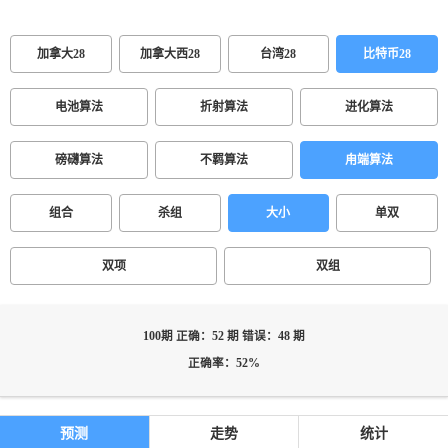
加拿大28
加拿大西28
台湾28
比特币28
电池算法
折射算法
进化算法
磅礴算法
不羁算法
甪端算法
组合
杀组
大小
单双
双项
双组
100期 正确：52 期 错误：48 期
正确率：52%
预测
走势
统计