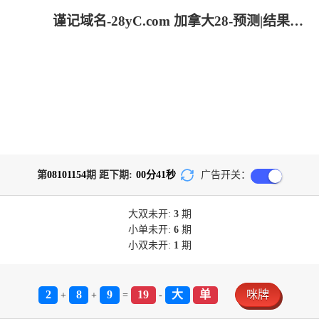
谨记域名-28yC.com 加拿大28-预测|结果查询|加拿大结果咪牌查询|加拿大PC28大神预测|加拿大28刮奖预测|加拿大PC历史走势
第
08101154
期 距下期:
00
分
41
秒
广告开关：
大双
未开:
3
期
小单
未开:
6
期
小双
未开:
1
期
2
8
9
19
大
单
咪牌
+
+
=
-