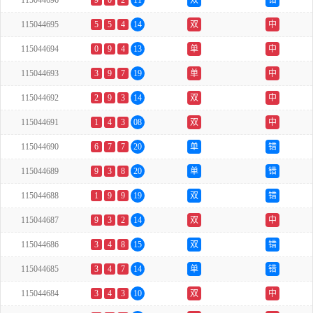
115044696
9
0
2
11
双
错
115044695
5
5
4
14
双
中
115044694
0
9
4
13
单
中
115044693
3
9
7
19
单
中
115044692
2
9
3
14
双
中
115044691
1
4
3
08
双
中
115044690
6
7
7
20
单
错
115044689
9
3
8
20
单
错
115044688
1
9
9
19
双
错
115044687
9
3
2
14
双
中
115044686
3
4
8
15
双
错
115044685
3
4
7
14
单
错
115044684
3
4
3
10
双
中