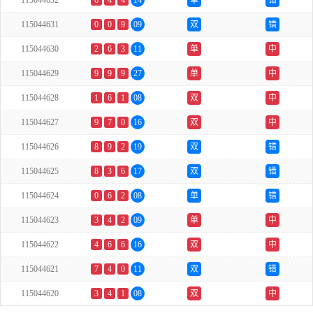
115044632
6
4
4
14
单
错
115044631
0
0
9
09
双
错
115044630
2
6
3
11
单
中
115044629
9
9
9
27
单
中
115044628
1
6
1
08
双
中
115044627
9
7
0
16
双
中
115044626
8
9
2
19
双
错
115044625
8
3
6
17
双
错
115044624
0
6
2
08
单
错
115044623
3
4
2
09
单
中
115044622
4
6
6
16
双
中
115044621
7
4
0
11
双
错
115044620
3
4
1
08
双
中