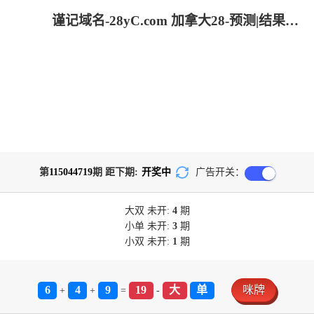
谨记域名-28yC.com 加拿大28-预测|结果查询|加拿大结果咪牌查询|加拿大PC28大神预测|加拿大28刮奖预测|加拿大PC历史走势
第
115044719
期 距下期:
开奖中
广告开关：
大双
未开:
4
期
小单
未开:
3
期
小双
未开:
1
期
6
4
9
19
大
单
咪牌
+
+
=
-