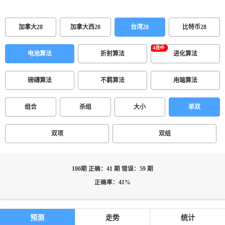
加拿大28
加拿大西28
台湾28
比特币28
电池算法
折射算法
进化算法
磅礴算法
不羁算法
甪端算法
组合
杀组
大小
单双
双项
双组
100期 正确：41 期 错误：59 期
正确率：41%
预测
走势
统计