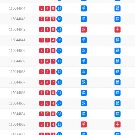
115044644
2
4
8
14
单
错
115044643
7
6
5
18
单
错
115044642
0
4
0
04
双
中
115044641
0
2
4
06
单
错
115044640
3
4
0
07
双
错
115044639
1
4
7
12
单
错
115044638
9
5
1
15
双
错
115044637
2
4
7
13
双
错
115044636
1
3
0
04
单
错
115044635
3
0
4
07
双
错
115044634
8
0
0
08
单
错
115044633
8
1
4
13
单
中