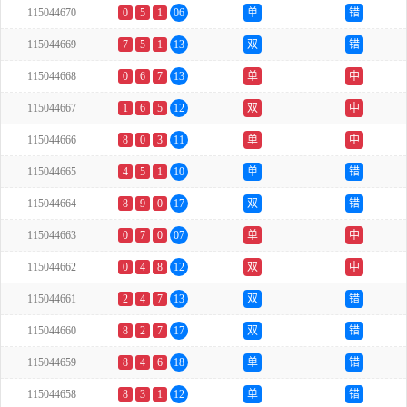
115044670
0
5
1
06
单
错
115044669
7
5
1
13
双
错
115044668
0
6
7
13
单
中
115044667
1
6
5
12
双
中
115044666
8
0
3
11
单
中
115044665
4
5
1
10
单
错
115044664
8
9
0
17
双
错
115044663
0
7
0
07
单
中
115044662
0
4
8
12
双
中
115044661
2
4
7
13
双
错
115044660
8
2
7
17
双
错
115044659
8
4
6
18
单
错
115044658
8
3
1
12
单
错