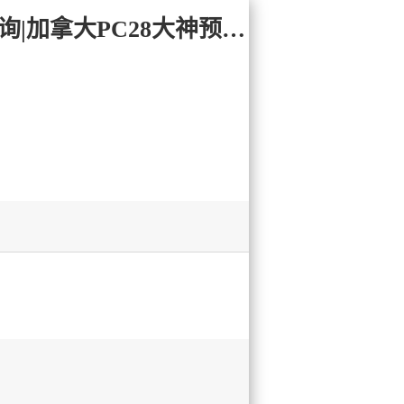
谨记域名-28yC.com 加拿大28-预测|结果查询|加拿大结果咪牌查询|加拿大PC28大神预测|加拿大28刮奖预测|加拿大PC历史走势