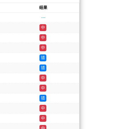
结果
---
中
中
中
错
错
中
中
错
中
中
中