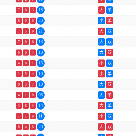
18
大
单
7
8
3
23
小
单
8
9
6
21
大
双
7
5
9
13
大
双
7
0
6
10
大
双
6
0
4
13
小
双
4
8
1
10
小
单
1
5
4
10
大
双
0
3
7
05
大
单
4
1
0
14
大
单
3
8
3
11
小
双
1
1
9
20
大
双
8
4
8