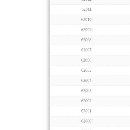
62011
62010
62009
62008
62007
62006
62005
62004
62003
62002
62001
62000