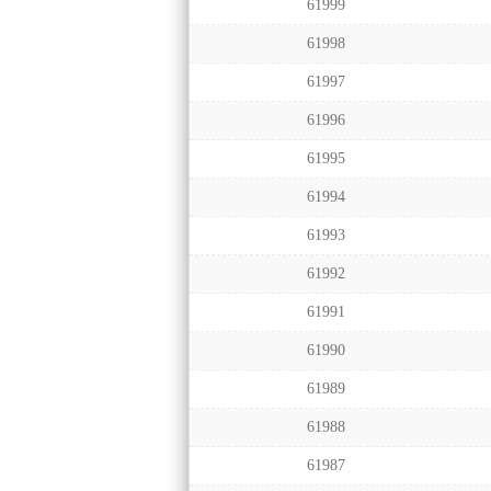
61999
61998
61997
61996
61995
61994
61993
61992
61991
61990
61989
61988
61987