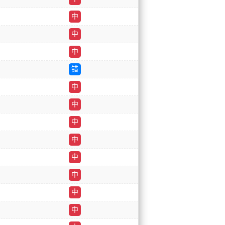
中
中
中
错
中
中
中
中
中
中
中
中