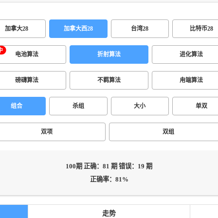
加拿大28
加拿大西28
台湾28
比特币28
电池算法
折射算法
进化算法
磅礴算法
不羁算法
甪端算法
组合
杀组
大小
单双
双项
双组
100期 正确：81 期 错误：19 期
正确率：81%
走势