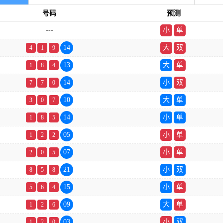
号码
预测
---
小
单
14
大
双
4
1
9
13
大
单
1
8
4
14
小
双
7
7
0
10
大
单
3
0
7
14
小
单
1
8
5
05
小
单
1
2
2
07
小
单
2
0
5
21
小
双
8
5
8
15
小
单
5
6
4
09
大
单
1
2
6
03
小
双
1
2
0