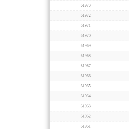
61973
61972
61971
61970
61969
61968
61967
61966
61965
61964
61963
61962
61961