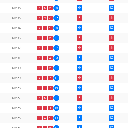
61636
6
8
6
20
小
错
61635
5
9
8
22
大
中
61634
4
7
9
20
小
错
61633
8
7
6
21
大
中
61632
3
2
2
07
小
中
61631
3
1
4
08
大
错
61630
8
7
6
21
小
错
61629
4
2
5
11
小
中
61628
9
7
3
19
小
错
61627
6
8
7
21
大
中
61626
8
7
1
16
小
错
61625
0
4
9
13
大
错