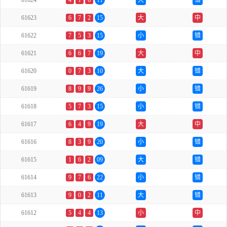
61624
4
1
6
11
大
错
61623
6
7
2
15
大
中
61622
7
5
3
15
小
错
61621
6
6
7
19
大
中
61620
0
7
3
10
大
错
61619
8
9
9
26
小
错
61618
5
7
3
15
小
错
61617
6
4
9
19
大
中
61616
8
3
9
20
小
错
61615
1
6
2
09
大
错
61614
9
7
6
22
小
错
61613
9
0
2
11
大
错
61612
5
4
4
13
小
中