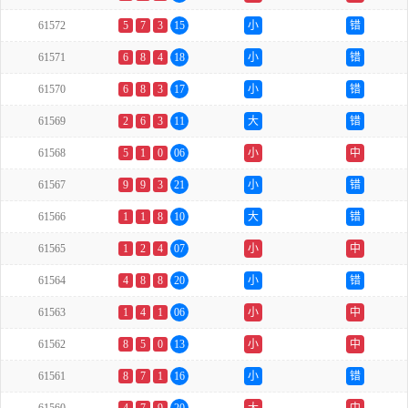
61572
5
7
3
15
小
错
61571
6
8
4
18
小
错
61570
6
8
3
17
小
错
61569
2
6
3
11
大
错
61568
5
1
0
06
小
中
61567
9
9
3
21
小
错
61566
1
1
8
10
大
错
61565
1
2
4
07
小
中
61564
4
8
8
20
小
错
61563
1
4
1
06
小
中
61562
8
5
0
13
小
中
61561
8
7
1
16
小
错